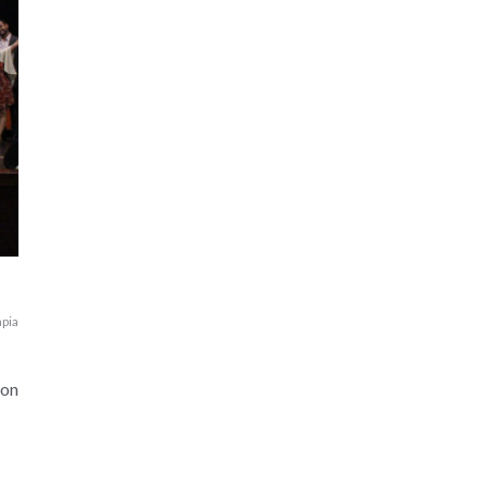
pia
Con