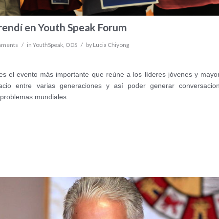
rendí en Youth Speak Forum
mments
/
in
YouthSpeak
,
ODS
/
by
Lucia Chiyong
s el evento más importante que reúne a los líderes jóvenes y mayo
cio entre varias generaciones y así poder generar conversacio
 problemas mundiales.