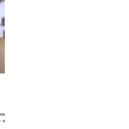
sta
r a