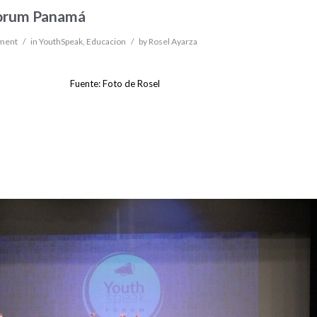
Forum Panamá
ment
/
in
YouthSpeak
,
Educacion
/
by
Rosel Ayarza
Fuente: Foto de Rosel