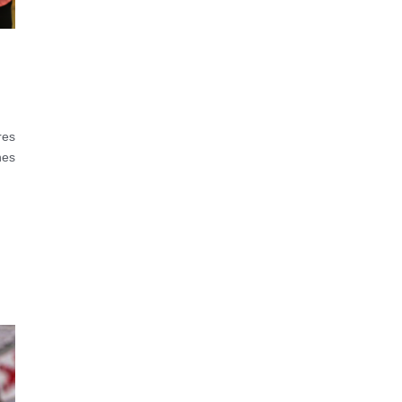
res
nes