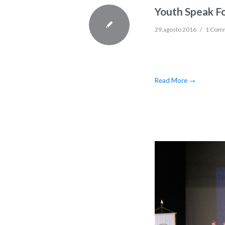
Youth Speak 
29.agosto 2016
/
1 Com
Read More
→