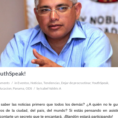
outhSpeak!
mments
/
in
Eventos
,
Noticias
,
Tendencias
,
Dejar de procrastinar
,
YouthSpeak
,
ducacion
,
Panama
,
ODS
/
by
Isabel Valdés A
 saber las noticias primero que todos los demás? ¿A quién no le gu
os de la ciudad, del país, del mundo? Si estás pensando en asisti
ontarte un secreto que te encantará. ¡Blandón estará participando!