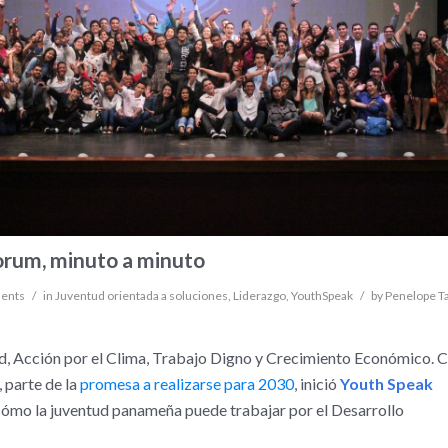
orum, minuto a minuto
ents
/
in
Juventud orientada a soluciones
,
Liderazgo
,
YouthSpeak
/
by
Penelope Ta
d, Acción por el Clima, Trabajo Digno y Crecimiento Económico. 
 parte de la
promesa a realizarse para 2030
, inició
Youth Speak
 cómo la juventud panameña puede trabajar por el Desarrollo