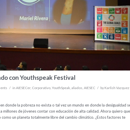
do con Youthspeak Festival
ents
/
in
AIESECer
,
Corporativo
,
YouthSpeak
,
aliados
,
AIESEC
/
by
Karlish Vazquez
en donde la pobreza no exista o tal vez un mundo en donde la desigualdad s
 a millones de jóvenes contar con educación de alta calidad. Ahora quiero que
como un planeta totalmente libre del cambio climático. ¿Estos factores te