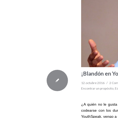
¡Blandón en Y
12.octubre 2016
/
2 Co
Encontrar un propósito
,
E
¿A quién no le gusta
codearse con los dur
YouthSpeak, vengo a c