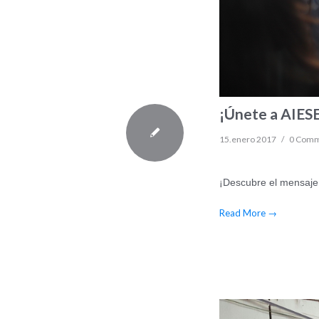
¡Únete a AIES
15.enero 2017
/
0 Com
¡Descubre el mensaje 
Read More
→