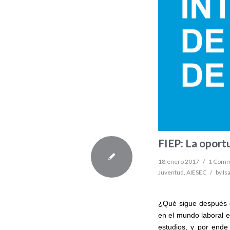
FIEP: La oport
18.enero 2017
/
1 Com
Juventud
,
AIESEC
/
by
Is
¿Qué sigue después d
en el mundo laboral e
estudios, y por end