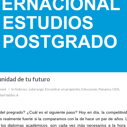
unidad de tu futuro
ment
/
in
Noticias
,
Liderazgo
,
Encontrar un propósito
,
Educacion
,
Panama
,
ODS
,
abel Valdés A
el pregrado? ¿Cuál es el siguiente paso? Hoy en día, la competitivi
s realmente fuerte si la comparamos con la de hace un par de años. 
e los diplomas académicos, son cada vez más necesarios a la hora