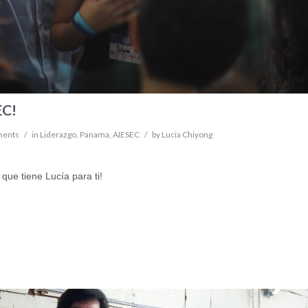
EC!
ments
/
in
Liderazgo
,
Panama
,
AIESEC
/
by
Lucia Chiyong
que tiene Lucía para ti!