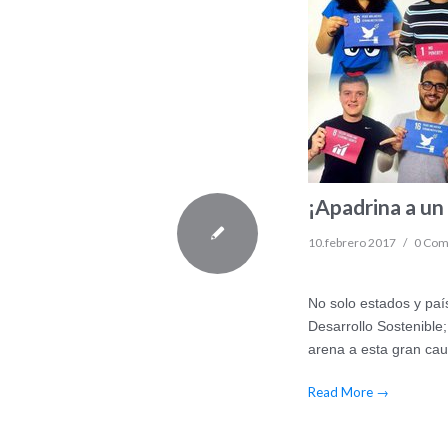
¡Apadrina a un
10.febrero 2017
/
0 Co
No solo estados y paí
Desarrollo Sostenible
arena a esta gran cau
Read More
→