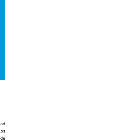
dad
Los
 de