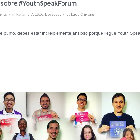
 sobre #YouthSpeakForum
ents
/
in
Panama
,
AIESEC
,
Boyscout
/
by
Lucia Chiyong
e punto, debes estar increiblemente ansioso porque llegue Youth Spe