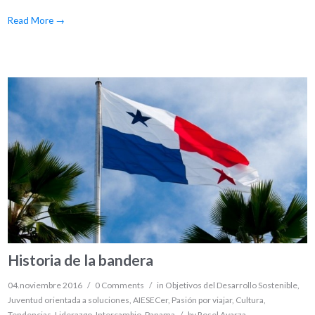
Read More
→
Historia de la bandera
04.noviembre 2016
/
0 Comments
/
in
Objetivos del Desarrollo Sostenible
,
Juventud orientada a soluciones
,
AIESECer
,
Pasión por viajar
,
Cultura
,
Tendencias
,
Liderazgo
,
Intercambio
,
Panama
/
by
Rosel Ayarza