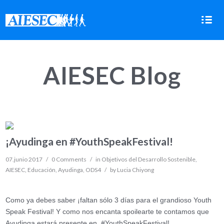


AIESEC Blog
¡Ayudinga en #YouthSpeakFestival!
07.junio 2017
/
0 Comments
/
in
Objetivos del Desarrollo Sostenible
,
AIESEC
,
Educación
,
Ayudinga
,
ODS4
/
by
Lucia Chiyong
Como ya debes saber ¡faltan sólo 3 días para el grandioso Youth
Speak Festival! Y como nos encanta spoilearte te contamos que
Ayudinga estará presente en #YouthSpeakFestival!