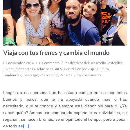
Viaja con tus frenes y cambia el mundo
07.noviembre 2016
/
0 Comments
/
in
Objetivos del Desarrollo Sostenible
,
Juventud orientada a soluciones
,
AIESECer
,
Pasión por viajar
,
Cultura
,
Tendencias
,
Liderazgo
,
Intercambio
,
Panama
/
by
Rosel Ayarza
Imagina a esa persona que ha estado contigo en los momentos
buenos y malos, que te ha apoyado cuando más lo has
necesitado, que te conoce y siempre está disponible para ti. ¿Ya
sabes quién? Ambos han compartido experiencias inolvidables, se
regañan, se hacen bromas, se enojan todo el tiempo, pero a pesar
de todo
se[...]