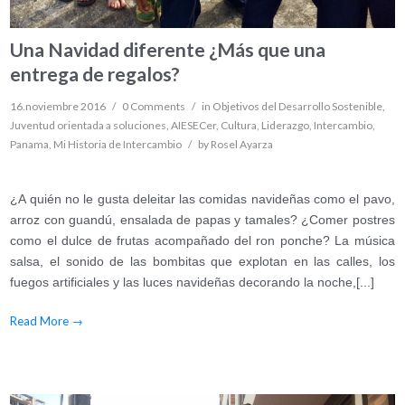
Una Navidad diferente ¿Más que una
entrega de regalos?
16.noviembre 2016
/
0 Comments
/
in
Objetivos del Desarrollo Sostenible
,
Juventud orientada a soluciones
,
AIESECer
,
Cultura
,
Liderazgo
,
Intercambio
,
Panama
,
Mi Historia de Intercambio
/
by
Rosel Ayarza
¿A quién no le gusta deleitar las comidas navideñas como el pavo,
arroz con guandú, ensalada de papas y tamales? ¿Comer postres
como el dulce de frutas acompañado del ron ponche? La música
salsa, el sonido de las bombitas que explotan en las calles, los
fuegos artificiales y las luces navideñas decorando la noche,[...]
Read More
→