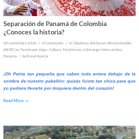
Separación de Panamá de Colombia
¿Conoces la historia?
03.noviembre 2016
/
0 Comments
/
in
Objetivos del Desarrollo Sostenible
,
AIESECer
,
Pasión por viajar
,
Cultura
,
Tendencias
,
Liderazgo
,
Intercambio
,
Panama
/
by
Rosel Ayarza
¡Oh Patria tan pequeña que cabes toda entera debajo de la
sombra de nuestro pabellón: quizás fuiste tan chica para que
yo pudiera llevarte por doquiera dentro del corazón!
Read More
→