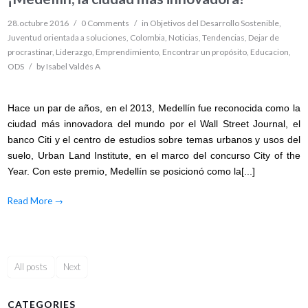
28.octubre 2016
/
0 Comments
/
in
Objetivos del Desarrollo Sostenible
,
Juventud orientada a soluciones
,
Colombia
,
Noticias
,
Tendencias
,
Dejar de
procrastinar
,
Liderazgo
,
Emprendimiento
,
Encontrar un propósito
,
Educacion
,
ODS
/
by
Isabel Valdés A
Hace un par de años, en el 2013, Medellín fue reconocida como la
ciudad más innovadora del mundo por el Wall Street Journal, el
banco Citi y el centro de estudios sobre temas urbanos y usos del
suelo, Urban Land Institute, en el marco del concurso City of the
Year. Con este premio, Medellín se posicionó como la[...]
Read More
→
All posts
Next
CATEGORIES