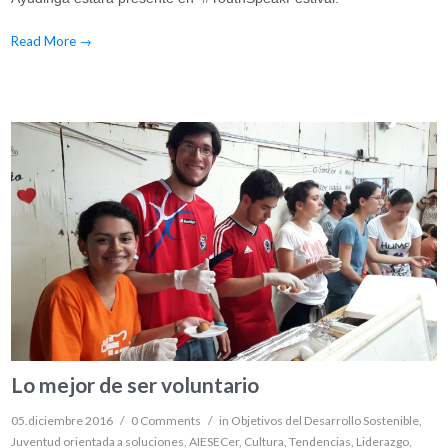
Read More
→
Lo mejor de ser voluntario
05.diciembre 2016
/
0 Comments
/
in
Objetivos del Desarrollo Sostenible
,
Juventud orientada a soluciones
,
AIESECer
,
Cultura
,
Tendencias
,
Liderazgo
,