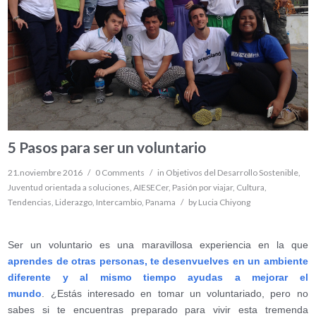
5 Pasos para ser un voluntario
21.noviembre 2016
/
0 Comments
/
in
Objetivos del Desarrollo Sostenible
,
Juventud orientada a soluciones
,
AIESECer
,
Pasión por viajar
,
Cultura
,
Tendencias
,
Liderazgo
,
Intercambio
,
Panama
/
by
Lucia Chiyong
Ser un voluntario es una maravillosa experiencia en la que
aprendes de otras personas, te desenvuelves en un ambiente
diferente y al mismo tiempo ayudas a mejorar el
mundo
. ¿Estás interesado en tomar un voluntariado, pero no
sabes si te encuentras preparado para vivir esta tremenda