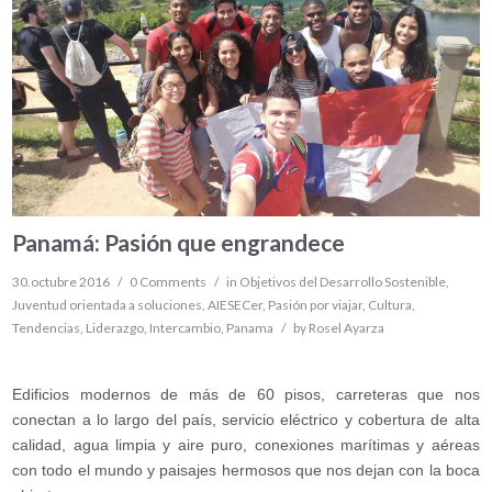
Panamá: Pasión que engrandece
30.octubre 2016
/
0 Comments
/
in
Objetivos del Desarrollo Sostenible
,
Juventud orientada a soluciones
,
AIESECer
,
Pasión por viajar
,
Cultura
,
Tendencias
,
Liderazgo
,
Intercambio
,
Panama
/
by
Rosel Ayarza
Edificios modernos de más de 60 pisos, carreteras que nos
conectan a lo largo del país, servicio eléctrico y cobertura de alta
calidad, agua limpia y aire puro, conexiones marítimas y aéreas
con todo el mundo y paisajes hermosos que nos dejan con la boca