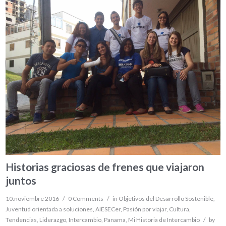
Historias graciosas de frenes que viajaron
juntos
10.noviembre 2016
/
0 Comments
/
in
Objetivos del Desarrollo Sostenible
,
Juventud orientada a soluciones
,
AIESECer
,
Pasión por viajar
,
Cultura
,
Tendencias
,
Liderazgo
,
Intercambio
,
Panama
,
Mi Historia de Intercambio
/
by